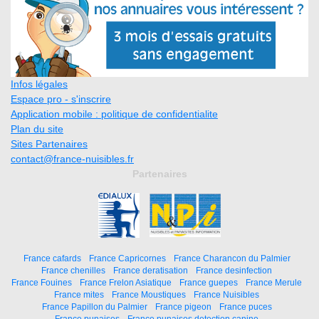
Infos légales
Espace pro - s'inscrire
Application mobile : politique de confidentialite
Plan du site
Sites Partenaires
contact@france-nuisibles.fr
Partenaires
France cafards
France Capricornes
France Charancon du Palmier
France chenilles
France deratisation
France desinfection
France Fouines
France Frelon Asiatique
France guepes
France Merule
France mites
France Moustiques
France Nuisibles
France Papillon du Palmier
France pigeon
France puces
France punaises
France punaises detection canine