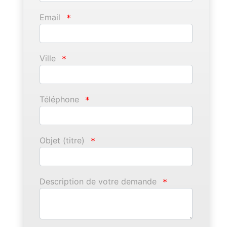
Email
*
Ville
*
Téléphone
*
Objet (titre)
*
Description de votre demande
*