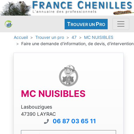
T
P
ROUVER UN
RO
Accueil
Trouver un pro
47
MC NUISIBLES
Faire une demande d'information, de devis, d'intervention
MC NUISIBLES
Lasbouzigues
47390 LAYRAC
06 87 03 65 11