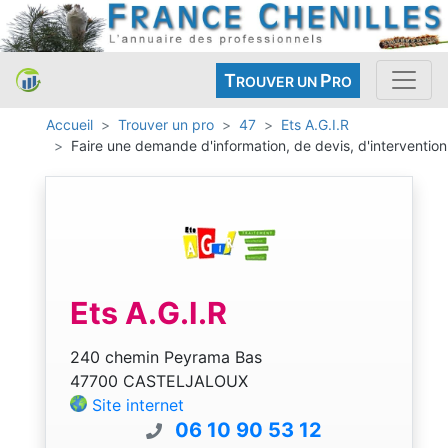
T
P
ROUVER UN
RO
Accueil
Trouver un pro
47
Ets A.G.I.R
Faire une demande d'information, de devis, d'intervention
Ets A.G.I.R
240 chemin Peyrama Bas
47700 CASTELJALOUX
Site internet
06 10 90 53 12