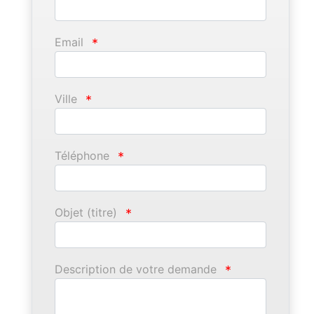
Email
*
Ville
*
Téléphone
*
Objet (titre)
*
Description de votre demande
*