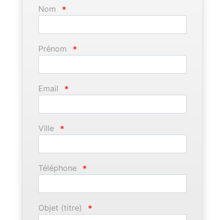
Nom
*
Prénom
*
Email
*
Ville
*
Téléphone
*
Objet (titre)
*