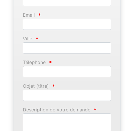
Email
*
Ville
*
Téléphone
*
Objet (titre)
*
Description de votre demande
*