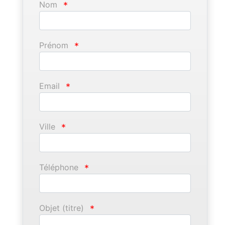
Nom
*
Prénom
*
Email
*
Ville
*
Téléphone
*
Objet (titre)
*