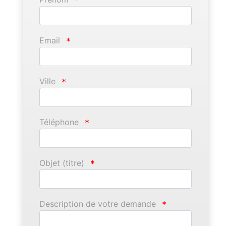
*
Email
*
Ville
*
Téléphone
*
Objet (titre)
*
Description de votre demande
*