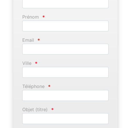
Prénom
*
Email
*
Ville
*
Téléphone
*
Objet (titre)
*