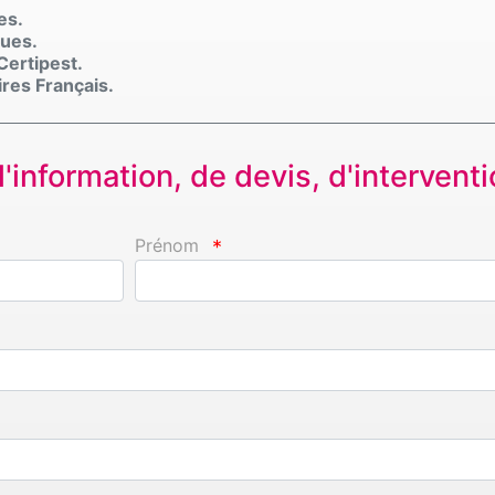
es.
ques.
 Certipest.
res Français.
information, de devis, d'interventio
Prénom
*