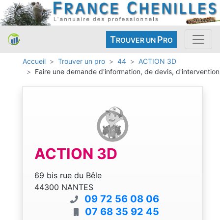
T
P
ROUVER UN
RO
Accueil
Trouver un pro
44
ACTION 3D
Faire une demande d'information, de devis, d'intervention
ACTION 3D
69 bis rue du Bêle
44300 NANTES
09 72 56 08 06
07 68 35 92 45