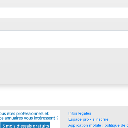
Infos légales
Espace pro - s'inscrire
Application mobile : politique de c