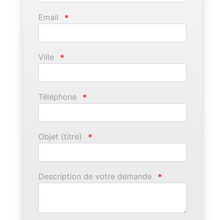
Email
*
Ville
*
Téléphone
*
Objet (titre)
*
Description de votre demande
*