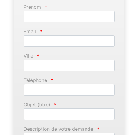
Prénom
*
Email
*
Ville
*
Téléphone
*
Objet (titre)
*
Description de votre demande
*