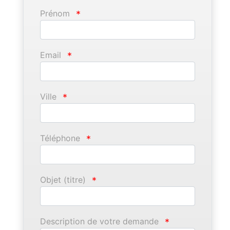
Prénom
*
Email
*
Ville
*
Téléphone
*
Objet (titre)
*
Description de votre demande
*