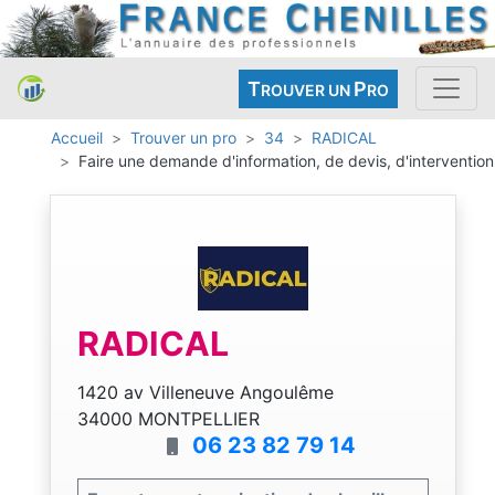
T
P
ROUVER UN
RO
Accueil
Trouver un pro
34
RADICAL
Faire une demande d'information, de devis, d'intervention
RADICAL
1420 av Villeneuve Angoulême
34000 MONTPELLIER
06 23 82 79 14