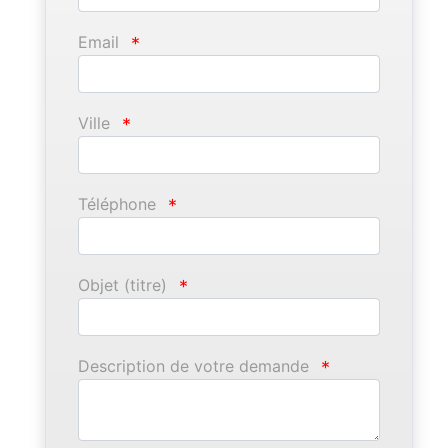
Email
*
Ville
*
Téléphone
*
Objet (titre)
*
Description de votre demande
*