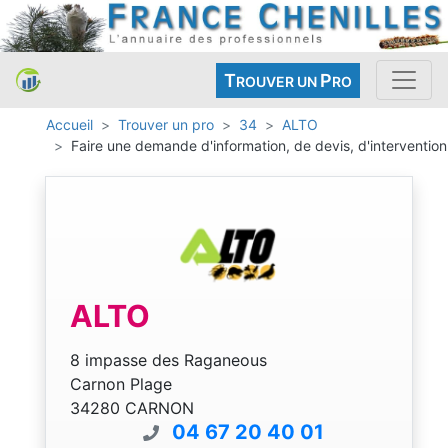
T
P
ROUVER UN
RO
Accueil
Trouver un pro
34
ALTO
Faire une demande d'information, de devis, d'intervention
ALTO
8 impasse des Raganeous
Carnon Plage
34280 CARNON
04 67 20 40 01