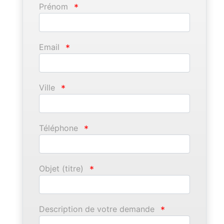
Prénom
*
Email
*
Ville
*
Téléphone
*
Objet (titre)
*
Description de votre demande
*