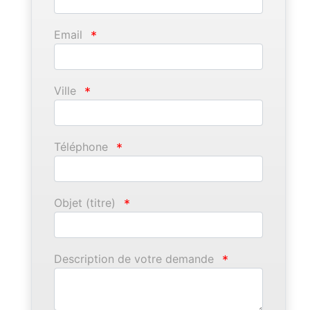
Email
*
Ville
*
Téléphone
*
Objet (titre)
*
Description de votre demande
*