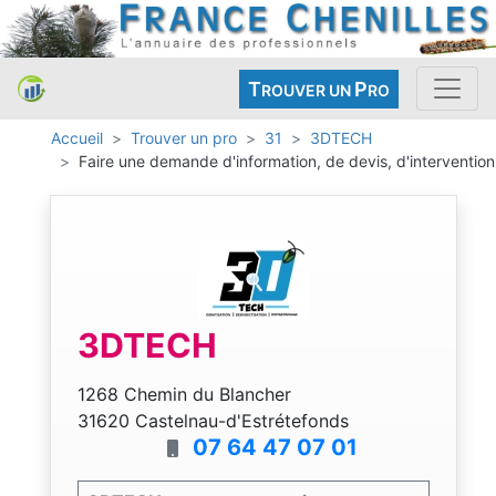
T
P
ROUVER UN
RO
Accueil
Trouver un pro
31
3DTECH
Faire une demande d'information, de devis, d'intervention
3DTECH
1268 Chemin du Blancher
31620 Castelnau-d'Estrétefonds
07 64 47 07 01