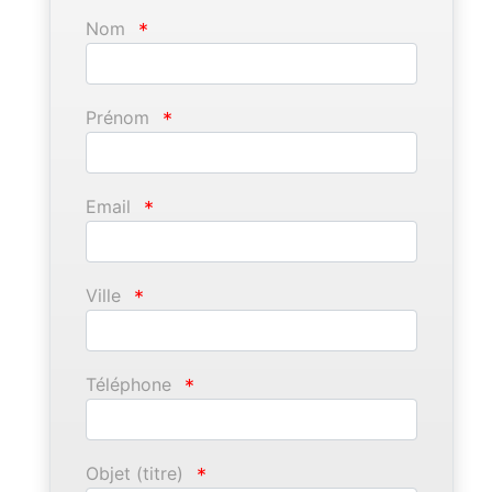
Nom
*
Prénom
*
Email
*
Ville
*
Téléphone
*
Objet (titre)
*