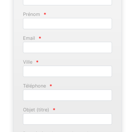
Prénom
*
Email
*
Ville
*
Téléphone
*
Objet (titre)
*