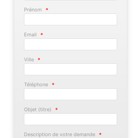
Prénom
*
Email
*
Ville
*
Téléphone
*
Objet (titre)
*
Description de votre demande
*