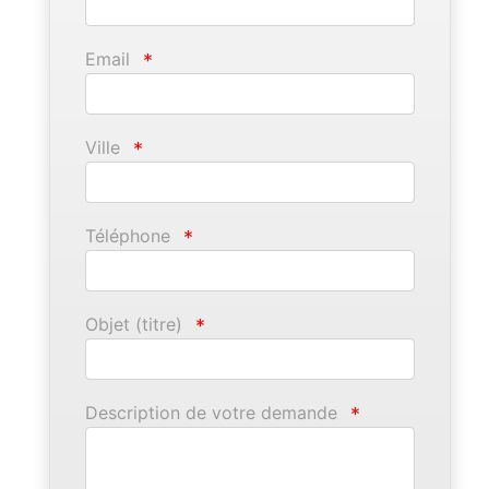
Email
*
Ville
*
Téléphone
*
Objet (titre)
*
Description de votre demande
*