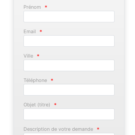
Prénom
*
Email
*
Ville
*
Téléphone
*
Objet (titre)
*
Description de votre demande
*