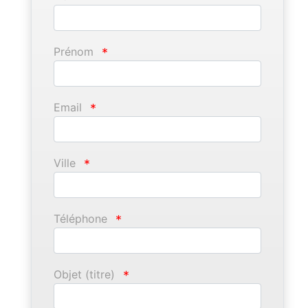
Prénom
*
Email
*
Ville
*
Téléphone
*
Objet (titre)
*