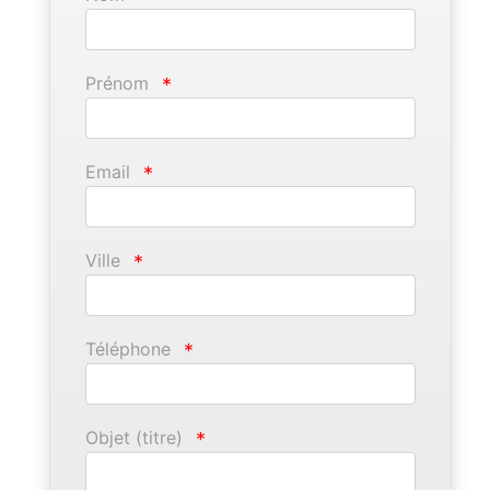
Prénom
*
Email
*
Ville
*
Téléphone
*
Objet (titre)
*