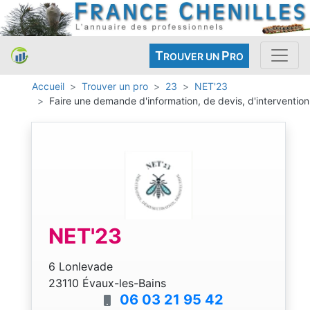
T
P
ROUVER UN
RO
Accueil
Trouver un pro
23
NET'23
Faire une demande d'information, de devis, d'intervention
NET'23
6 Lonlevade
23110 Évaux-les-Bains
06 03 21 95 42