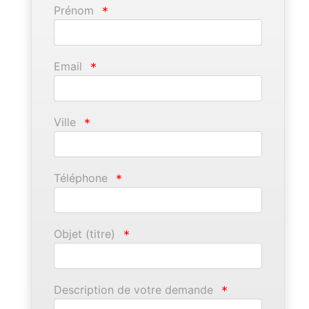
Prénom
*
Email
*
Ville
*
Téléphone
*
Objet (titre)
*
Description de votre demande
*