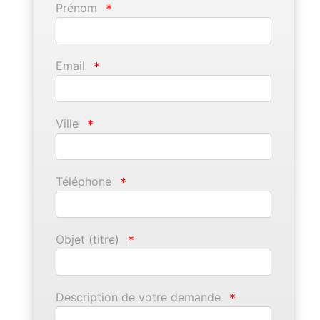
Prénom
*
Email
*
Ville
*
Téléphone
*
Objet (titre)
*
Description de votre demande
*