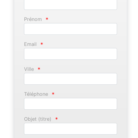
Prénom
*
Email
*
Ville
*
Téléphone
*
Objet (titre)
*