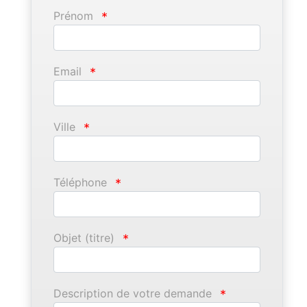
Prénom
*
Email
*
Ville
*
Téléphone
*
Objet (titre)
*
Description de votre demande
*