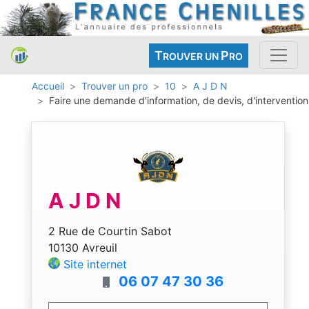
T
P
ROUVER UN
RO
Accueil
Trouver un pro
10
A J D N
Faire une demande d'information, de devis, d'intervention
A J D N
2 Rue de Courtin Sabot
10130 Avreuil
Site internet
06 07 47 30 36