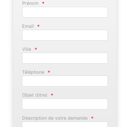
Prénom
*
Email
*
Ville
*
Téléphone
*
Objet (titre)
*
Description de votre demande
*