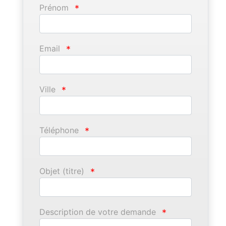
Prénom
*
Email
*
Ville
*
Téléphone
*
Objet (titre)
*
Description de votre demande
*