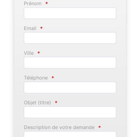
Prénom
*
Email
*
Ville
*
Téléphone
*
Objet (titre)
*
Description de votre demande
*