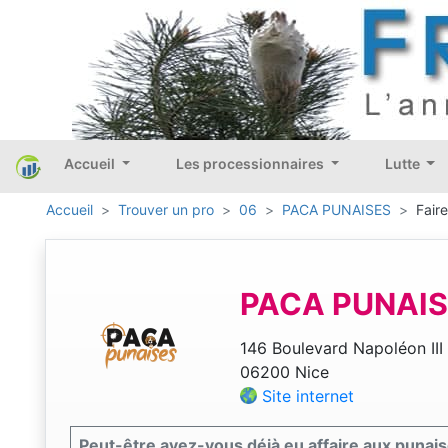
Accueil
Les processionnaires
Lutte
Accueil
Trouver un pro
06
PACA PUNAISES
Fair
PACA PUNAI
146 Boulevard Napoléon III
06200 Nice
Site internet
Peut-être avez-vous déjà eu affaire aux punaise