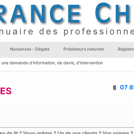
Nuisances - Dégats
Prédateurs naturels
Régleme
e une demande d'information, de devis, d'intervention
07 8
SES
s de lit ? Vous-même ? Un de vos clients ? Vos voisins ? 