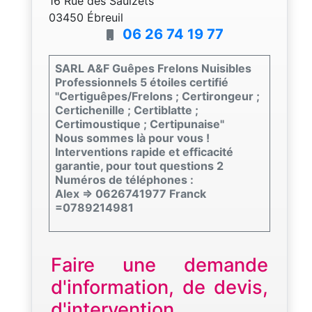
16 Rue des Saulzets
03450 Ébreuil
06 26 74 19 77
SARL A&F Guêpes Frelons Nuisibles
Professionnels 5 étoiles certifié
"Certiguêpes/Frelons ; Certirongeur ;
Certichenille ; Certiblatte ;
Certimoustique ; Certipunaise"
Nous sommes là pour vous !
Interventions rapide et efficacité
garantie, pour tout questions 2
Numéros de téléphones :
Alex => 0626741977 Franck
=0789214981
Faire une demande
d'information, de devis,
d'intervention...