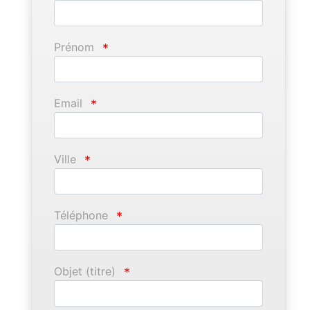
Prénom
*
Email
*
Ville
*
Téléphone
*
Objet (titre)
*