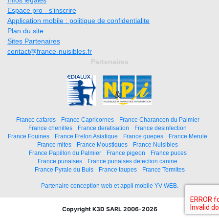
Espace pro - s'inscrire
Application mobile : politique de confidentialite
Plan du site
Sites Partenaires
contact@france-nuisibles.fr
Partenaires
France cafards
France Capricornes
France Charancon du Palmier
France chenilles
France deratisation
France desinfection
France Fouines
France Frelon Asiatique
France guepes
France Merule
France mites
France Moustiques
France Nuisibles
France Papillon du Palmier
France pigeon
France puces
France punaises
France punaises detection canine
France Pyrale du Buis
France taupes
France Termites
Partenaire conception web et appli mobile YV WEB.
Copyright K3D SARL 2006-2026