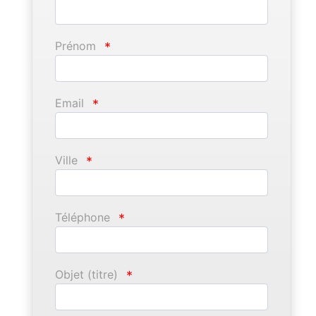
Prénom
*
Email
*
Ville
*
Téléphone
*
Objet (titre)
*