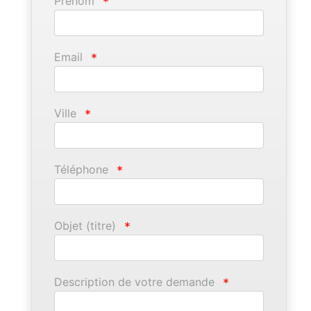
Prénom
*
Email
*
Ville
*
Téléphone
*
Objet (titre)
*
Description de votre demande
*